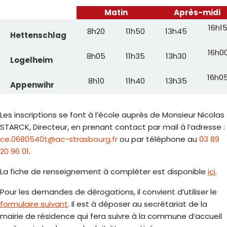
Matin
Après-midi
16h1
8h20
11h50
13h45
Hettenschlag
16h0
8h05
11h35
13h30
Logelheim
16h0
8h10
11h40
13h35
Appenwihr
Les inscriptions se font à l’école auprès de Monsieur Nicolas
STARCK, Directeur, en prenant contact par mail à l’adresse :
ce.0680540t@ac-strasbourg.fr
ou par téléphone au
03 89
20 96 01
.
La fiche de renseignement à compléter est disponible
ici
.
Pour les demandes de dérogations, il convient d’utiliser le
formulaire suivant
. Il est à déposer au secrétariat de la
mairie de résidence qui fera suivre à la commune d’accueil