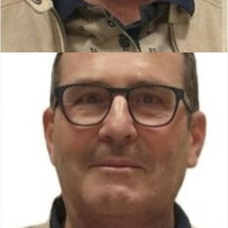
Damien LAURENT
Conseiller municipal
Membre de la commission Sport Culture Vies Associative
et Scolaire
Membre de la Commission Communale Consultative des
Sapeurs-Pompiers Volontaires.
Membre de la Commission Communale des Impôts Directs.
Correspondant défense.
Membre de la Commission de Contrôle des Listes
Electorales