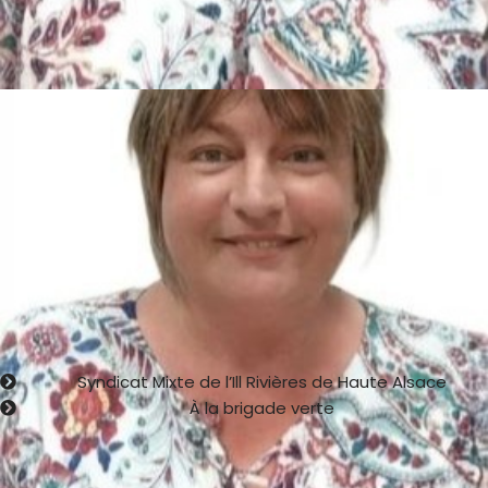
Corinne BIRGAENTZLE
2ème Adjointe au Maire
Conseillère Communautaire suppléante.
Présidente de la commission Environnement Agriculture
Fêtes et Relation Publiques.
Membre de la Commission Communale des Impôts Directs.
Déléguée de la commune :
Syndicat Mixte de l’Ill Rivières de Haute Alsace
À la brigade verte
Déléguée suppléante à la Communauté de Communes
Alsace Rhin Brisach.