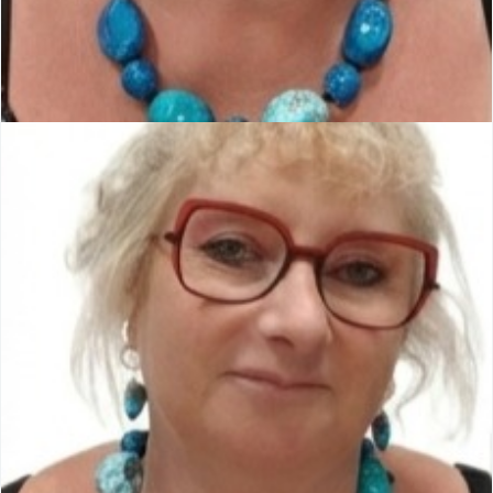
Virginie LIGIBELL
Conseillère municipale
Membre de la commission Voirie Sécurité Finances et
Ressources Humaines.
Membre de la commission Sport Culture Vies Associative
et Scolaire.
Membre de la Commission Communale des Impôts Directs.
Représentant de la commune au Comité Syndical de
Territoire d'Energie Alsace