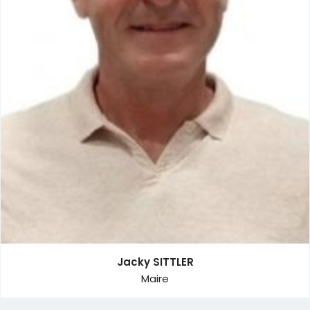
Ressources Humaines.
Président de la Commission Communale Consultative des
Sapeurs-Pompiers Volontaires.
Président de la Commission Communale des Impôts
Directs.
Délégué de la commune au Conseil d’école du
Regroupement Pédagogique Intercommunal, à la
Fédération des Villes Schwendi, au SCOT, au Syndicat
Intercommunal des Eaux de la Plaine de l'Ill
Jacky SITTLER
Maire