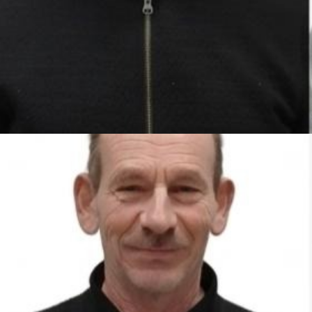
Roger GROSHAENY
1er Adjoint au Maire
Président de la commission Urbanisme Construction
Travaux entretien des bâtiments communaux.
Membre de la Commission Communale des Impôts Directs.
Délégué de la commune au Syndicat Intercommunal Des
Eaux De La Plaine De l’Ill, ddélégué suppléant au Scot Colmar
Rhin Vosges.