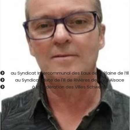
Philippe RAFFAINER
Membre de la commission Urbanisme Construction Travaux
entretien des bâtiments communaux.
Membre de la Commission Communale Consultative des
Sapeurs-Pompiers Volontaires.
Membre de la Commission Communale des Impôts Directs.
Délégué de la commune :
au Syndicat Intercommunal des Eaux de la Plaine de l’Ill
au Syndicat Mixte de l'Ill de Rivières de Haut Alsace
à la Fédération des Villes Schwendi