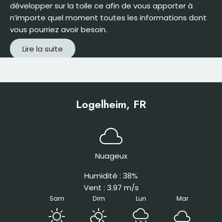
développer sur la toile ce afin de vous apporter à
n’importe quel moment toutes les informations dont
vous pourriez avoir besoin.
Lire la suite
Logelheim, FR
cloud
Nuageux
Humidité : 38%
Vent : 3.97 m/s
Sam
Dim
Lun
Mar
sunny
partly_cloudy_day
rainy
cloud