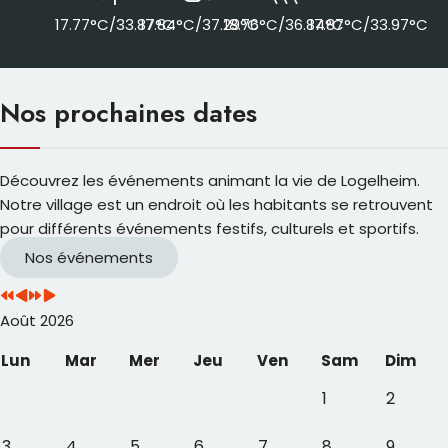
17.77°C/33.87°C
17.84°C/37.29°C
18.76°C/36.84°C
17.87°C/33.97°C
Nos prochaines dates
Découvrez les événements animant la vie de Logelheim.
Notre village est un endroit où les habitants se retrouvent
pour différents événements festifs, culturels et sportifs.
Nos événements
Août 2026
Lun
Mar
Mer
Jeu
Ven
Sam
Dim
1
2
3
4
5
6
7
8
9