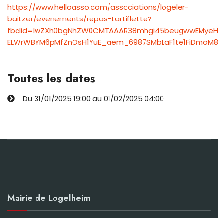
https://www.helloasso.com/associations/logeler-
baitzer/evenements/repas-tartiflette?
fbclid=IwZXh0bgNhZW0CMTAAAR38mhgi45beugwwEMyeHM
ELWrWBYM6pMfZnOsH1YuE_aem_6987SMbLaF1te1FiDmoM
Toutes les dates
Du
31/01/2025
19:00
au
01/02/2025
04:00
Mairie de Logelheim