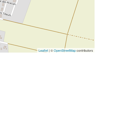
Leaflet
| ©
OpenStreetMap
contributors