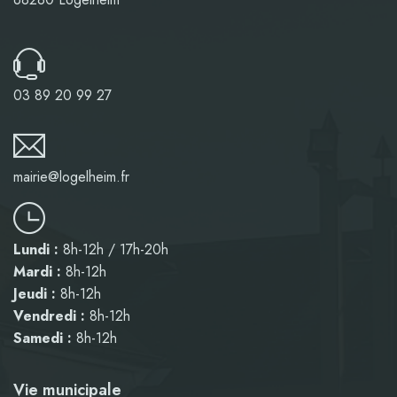
03 89 20 99 27
mairie@logelheim.fr
Lundi :
8h-12h / 17h-20h
Mardi :
8h-12h
Jeudi :
8h-12h
Vendredi :
8h-12h
Samedi :
8h-12h
Vie municipale