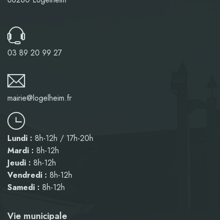
03 89 20 99 27
mairie@logelheim.fr
Lundi :
8h-12h / 17h-20h
Mardi :
8h-12h
Jeudi :
8h-12h
Vendredi :
8h-12h
Samedi :
8h-12h
Vie municipale