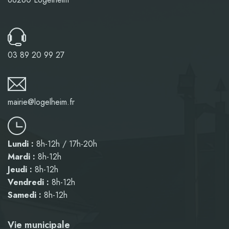
03 89 20 99 27
mairie@logelheim.fr
Lundi :
8h-12h / 17h-20h
Mardi :
8h-12h
Jeudi :
8h-12h
Vendredi :
8h-12h
Samedi :
8h-12h
Vie municipale