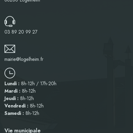
03 89 20 99 27
mairie@logelheim.fr
Lundi :
8h-12h / 17h-20h
Mardi :
8h-12h
Jeudi :
8h-12h
Vendredi :
8h-12h
Samedi :
8h-12h
Vie municipale