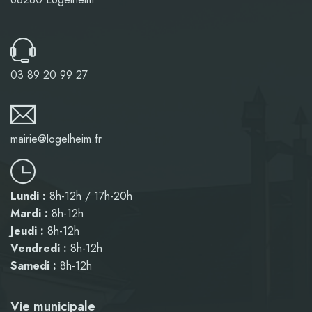
03 89 20 99 27
mairie@logelheim.fr
Lundi :
8h-12h / 17h-20h
Mardi :
8h-12h
Jeudi :
8h-12h
Vendredi :
8h-12h
Samedi :
8h-12h
Vie municipale