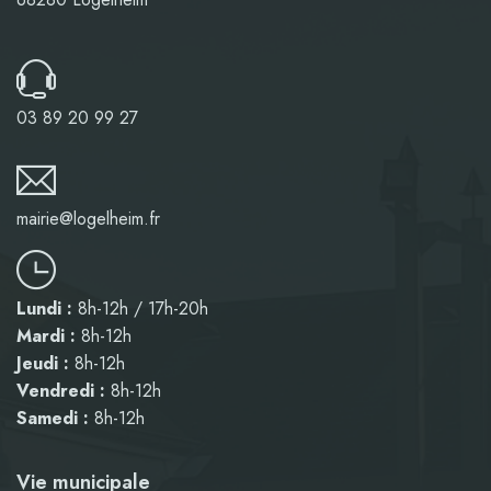
03 89 20 99 27
mairie@logelheim.fr
Lundi :
8h-12h / 17h-20h
Mardi :
8h-12h
Jeudi :
8h-12h
Vendredi :
8h-12h
Samedi :
8h-12h
Vie municipale