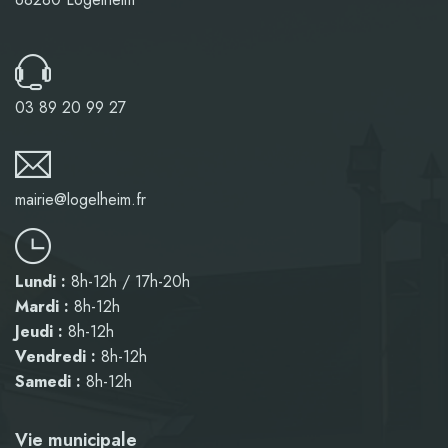
03 89 20 99 27
mairie@logelheim.fr
Lundi :
8h-12h / 17h-20h
Mardi :
8h-12h
Jeudi :
8h-12h
Vendredi :
8h-12h
Samedi :
8h-12h
Vie municipale