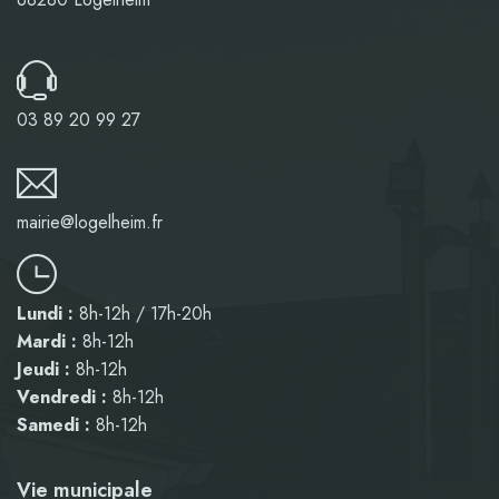
03 89 20 99 27
mairie@logelheim.fr
Lundi :
8h-12h / 17h-20h
Mardi :
8h-12h
Jeudi :
8h-12h
Vendredi :
8h-12h
Samedi :
8h-12h
Vie municipale