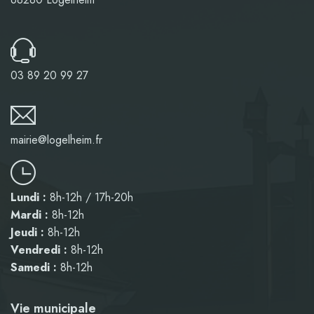
03 89 20 99 27
mairie@logelheim.fr
Lundi :
8h-12h / 17h-20h
Mardi :
8h-12h
Jeudi :
8h-12h
Vendredi :
8h-12h
Samedi :
8h-12h
Vie municipale