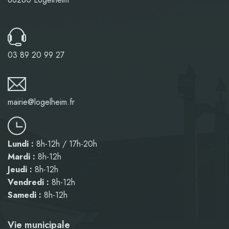
03 89 20 99 27
mairie@logelheim.fr
Lundi :
8h-12h / 17h-20h
Mardi :
8h-12h
Jeudi :
8h-12h
Vendredi :
8h-12h
Samedi :
8h-12h
Vie municipale