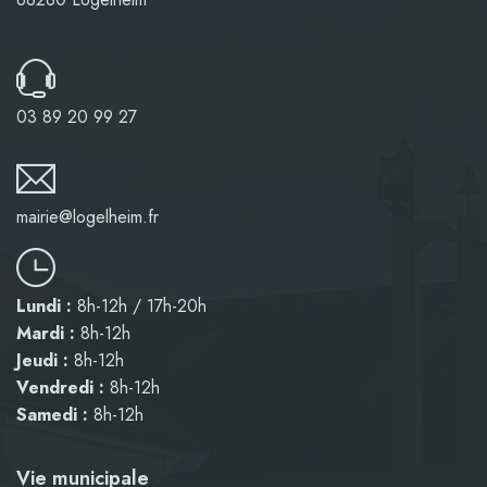
03 89 20 99 27
mairie@logelheim.fr
Lundi :
8h-12h / 17h-20h
Mardi :
8h-12h
Jeudi :
8h-12h
Vendredi :
8h-12h
Samedi :
8h-12h
Vie municipale