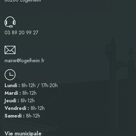
03 89 20 99 27
mairie@logelheim.fr
Lundi :
8h-12h / 17h-20h
Mardi :
8h-12h
Jeudi :
8h-12h
Vendredi :
8h-12h
Samedi :
8h-12h
Vie municipale