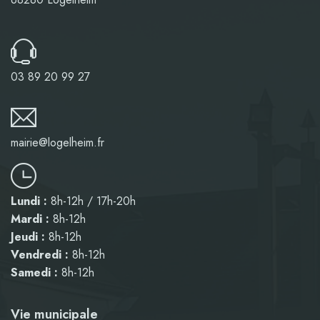
03 89 20 99 27
mairie@logelheim.fr
Lundi :
8h-12h / 17h-20h
Mardi :
8h-12h
Jeudi :
8h-12h
Vendredi :
8h-12h
Samedi :
8h-12h
Vie municipale