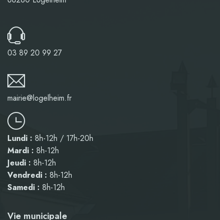
03 89 20 99 27
mairie@logelheim.fr
Lundi :
8h-12h / 17h-20h
Mardi :
8h-12h
Jeudi :
8h-12h
Vendredi :
8h-12h
Samedi :
8h-12h
Vie municipale