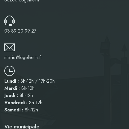
03 89 20 99 27
mairie@logelheim.fr
Lundi :
8h-12h / 17h-20h
Mardi :
8h-12h
Jeudi :
8h-12h
Vendredi :
8h-12h
Samedi :
8h-12h
Vie municipale