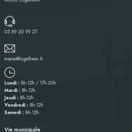
03 89 20 99 27
mairie@logelheim.fr
Lundi :
8h-12h / 17h-20h
Mardi :
8h-12h
Jeudi :
8h-12h
Vendredi :
8h-12h
Samedi :
8h-12h
Vie municipale