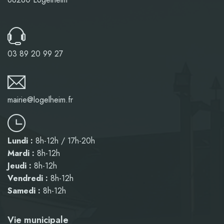
03 89 20 99 27
mairie@logelheim.fr
Lundi :
8h-12h / 17h-20h
Mardi :
8h-12h
Jeudi :
8h-12h
Vendredi :
8h-12h
Samedi :
8h-12h
Vie municipale