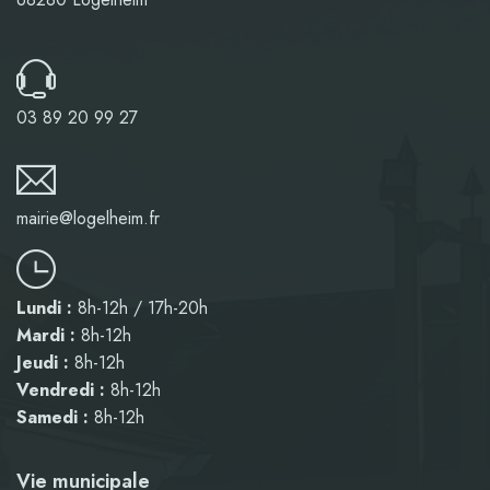
03 89 20 99 27
mairie@logelheim.fr
Lundi :
8h-12h / 17h-20h
Mardi :
8h-12h
Jeudi :
8h-12h
Vendredi :
8h-12h
Samedi :
8h-12h
Vie municipale