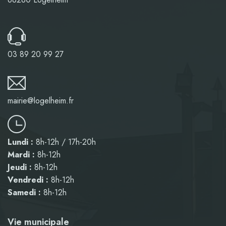
03 89 20 99 27
mairie@logelheim.fr
Lundi :
8h-12h / 17h-20h
Mardi :
8h-12h
Jeudi :
8h-12h
Vendredi :
8h-12h
Samedi :
8h-12h
Vie municipale