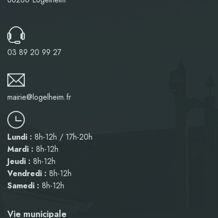
03 89 20 99 27
mairie@logelheim.fr
Lundi :
8h-12h / 17h-20h
Mardi :
8h-12h
Jeudi :
8h-12h
Vendredi :
8h-12h
Samedi :
8h-12h
Vie municipale